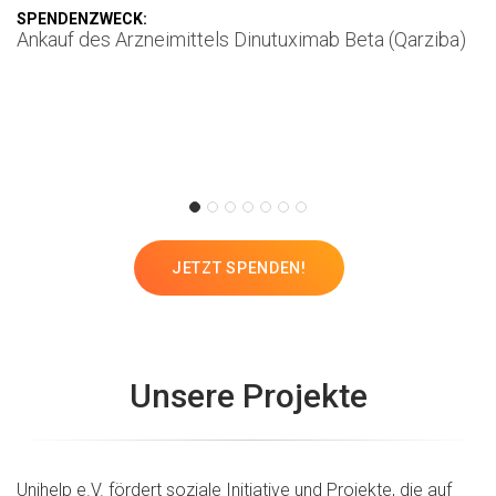
SPENDENZWECK:
S
Ankauf des Arzneimittels Dinutuximab Beta (Qarziba)
A
K
JETZT SPENDEN!
Unsere Projekte
Unihelp e.V. fördert soziale Initiative und Projekte, die auf