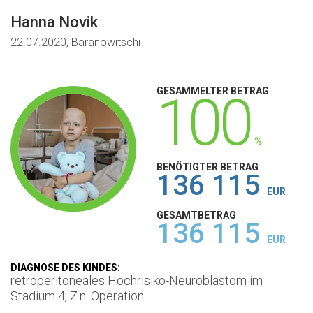
Hanna Novik
R
22.07.2020, Baranowitschi
1
GESAMMELTER BETRAG
100
%
BENÖTIGTER BETRAG
136 115
EUR
GESAMTBETRAG
136 115
EUR
DIAGNOSE DES KINDES:
D
retroperitoneales Hochrisiko-Neuroblastom im
S
Stadium 4, Z.n. Operation
L