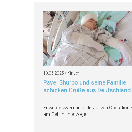
10.06.2025 / Kinder
Pavel Shurpo und seine Familie
schicken Grüße aus Deutschland
Er wurde zwei minimalinvasiven Operation
am Gehirn unterzogen