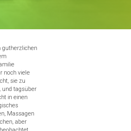
n gutherzlichen
dem
amilie
r noch viele
ht, sie zu
, und tagsüber
ht in einen
ogisches
gen, Massagen
chen, aber
r beobachtet