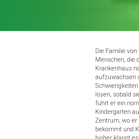
Die Familie von
Menschen, die 
Krankenhaus nac
aufzuwachsen un
Schwierigkeiten 
lösen, sobald s
führt er ein no
Kindergarten auf
Zentrum, wo er
bekommt und Kr
bisher klappt es