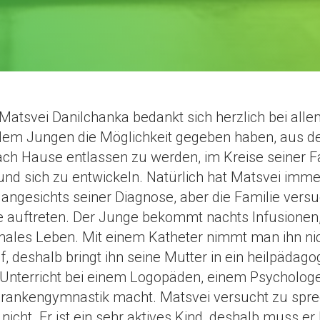
 Matsvei Danilchanka bedankt sich herzlich bei alle
dem Jungen die Möglichkeit gegeben haben, aus 
h Hause entlassen zu werden, im Kreise seiner F
d sich zu entwickeln. Natürlich hat Matsvei imme
angesichts seiner Diagnose, aber die Familie versuc
ie auftreten. Der Junge bekommt nachts Infusionen
rmales Leben. Mit einem Katheter nimmt man ihn nic
, deshalb bringt ihn seine Mutter in ein heilpädag
 Unterricht bei einem Logopäden, einem Psycholo
ankengymnastik macht. Matsvei versucht zu spre
 nicht. Er ist ein sehr aktives Kind, deshalb muss e