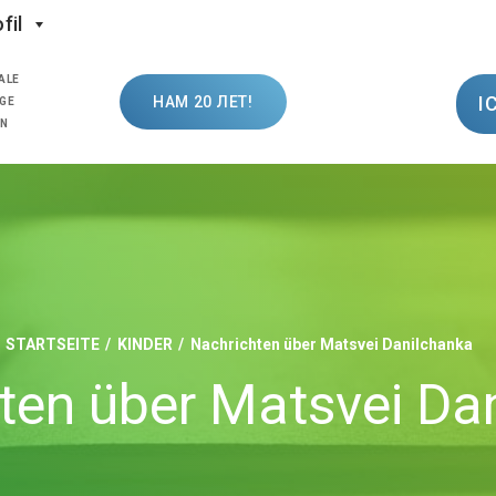
fil
ALE
I
НАМ 20 ЛЕТ!
GE
ON
STARTSEITE
KINDER
Nachrichten über Matsvei Danilchanka
ten über Matsvei Da