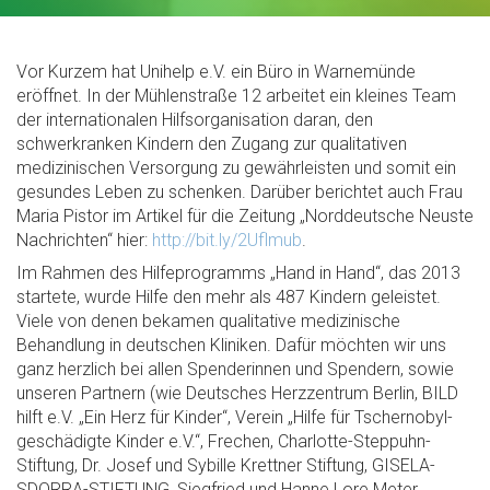
Vor Kurzem hat Unihelp e.V. ein Büro in Warnemünde
eröffnet. In der Mühlenstraße 12 arbeitet ein kleines Team
der internationalen Hilfsorganisation daran, den
schwerkranken Kindern den Zugang zur qualitativen
medizinischen Versorgung zu gewährleisten und somit ein
gesundes Leben zu schenken. Darüber berichtet auch Frau
Maria Pistor im Artikel für die Zeitung „Norddeutsche Neuste
Nachrichten“ hier:
http://bit.ly/2Uflmub
.
Im Rahmen des Hilfeprogramms „Hand in Hand“, das 2013
startete, wurde Hilfe den mehr als 487 Kindern geleistet.
Viele von denen bekamen qualitative medizinische
Behandlung in deutschen Kliniken. Dafür möchten wir uns
ganz herzlich bei allen Spenderinnen und Spendern, sowie
unseren Partnern (wie Deutsches Herzzentrum Berlin, BILD
hilft e.V. „Ein Herz für Kinder“, Verein „Hilfe für Tschernobyl-
geschädigte Kinder e.V.“, Frechen, Charlotte-Steppuhn-
Stiftung, Dr. Josef und Sybille Krettner Stiftung, GISELA-
SDORRA-STIFTUNG, Siegfried und Hanne Lore Meter