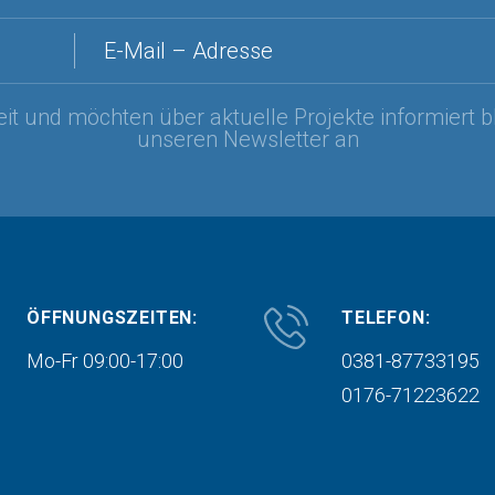
E-Mail – Adresse
it und möchten über aktuelle Projekte informiert b
unseren Newsletter an
ÖFFNUNGSZEITEN:
TELEFON:
Mo-Fr 09:00-17:00
0381-87733195
0176-71223622