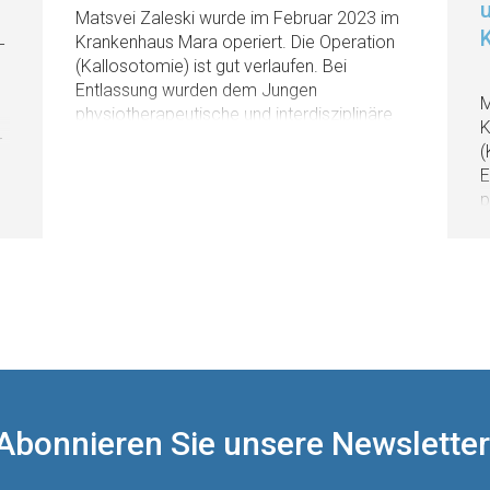
u
Matsvei Zaleski wurde im Februar 2023 im
Krankenhaus Mara operiert. Die Operation
–
(Kallosotomie) ist gut verlaufen. Bei
Entlassung wurden dem Jungen
M
physiotherapeutische und interdisziplinäre
K
Förderung (z.B. als stationäre
r
(
Rehamaßnahme) empfohlen. Der Junge
E
wird im Krankenhaus Mara im August
p
erwartet, wo er eine postoperative
F
Verlaufsuntersuchung durchmachen wird.
R
Außerdem werden die Ärzte vom
w
Krankenhaus Mara über eine Dosisreduktion
e
des Arzneimittels Clobazam entscheiden.
V
A
K
d
Abonnieren Sie unsere Newsletter