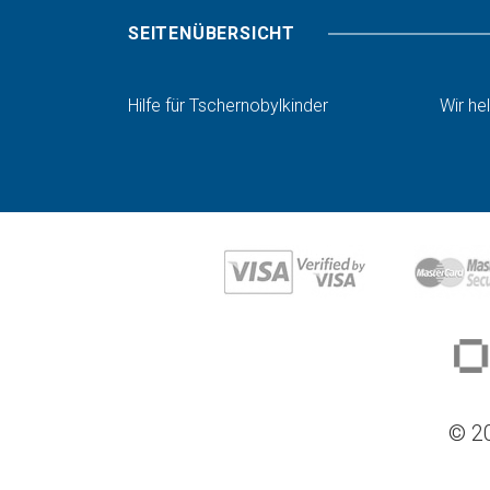
SEITENÜBERSICHT
Hilfe für Tschernobylkinder
Wir he
© 20