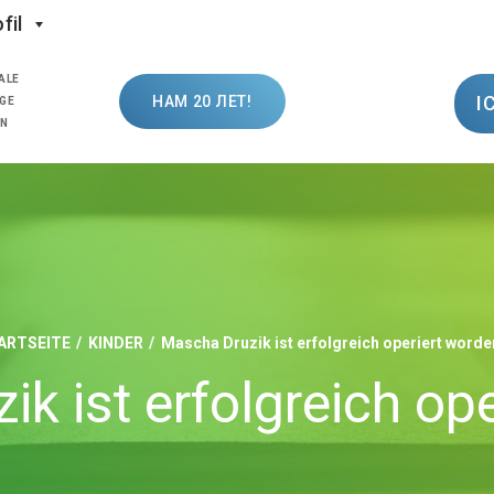
fil
ALE
I
НАМ 20 ЛЕТ!
GE
ON
ARTSEITE
KINDER
Mascha Druzik ist erfolgreich operiert worde
k ist erfolgreich op