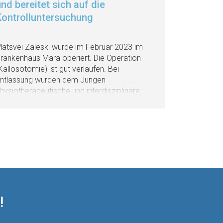
nd bereitet sich auf die
Kontrolluntersuchung
atsvei Zaleski wurde im Februar 2023 im
rankenhaus Mara operiert. Die Operation
Kallosotomie) ist gut verlaufen. Bei
ntlassung wurden dem Jungen
hysiotherapeutische und interdisziplinäre
örderung (z.B. als stationäre
ehamaßnahme) empfohlen. Der Junge
ird im Krankenhaus Mara im August
rwartet, wo er eine postoperative
erlaufsuntersuchung durchmachen wird.
ußerdem werden die Ärzte vom
rankenhaus Mara über eine Dosisreduktion
es Arzneimittels Clobazam entscheiden.
!