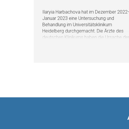
Ilaryia Harbachova hat im Dezember 2022
Januar 2023 eine Untersuchung und
Behandlung im Universitätsklinikum
Heidelberg durchgemacht. Die Ärzte des
deutschen Klinikums haben die Ursache de
Anfälle, an die das Mädchen litt, präzisiert,
entsprechende Behandlung durchgeführt
und Medikation angepasst. Im Juni kommt
Ilaryia in das Klinikum zwecks einer
Kontrolluntersuchung wieder.