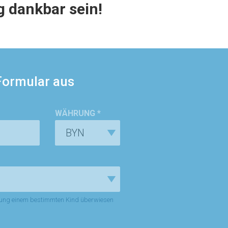
 dankbar sein!
 Formular aus
WÄHRUNG *
lung einem bestimmten Kind überwiesen