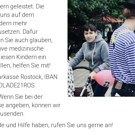
rn geleistet. Die
n uns auf dem
ndern mehr
usetzen. Dafür
nn Sie auch glauben,
tive medizinische
iesen Kindern ein
en, helfen Sie mit!
rkasse Rostock, IBAN
NOLADE21ROS.
 Wenn Sie bei der
se angeben, können wir
zusenden.
e und Hilfe haben, rufen Sie uns gerne an!