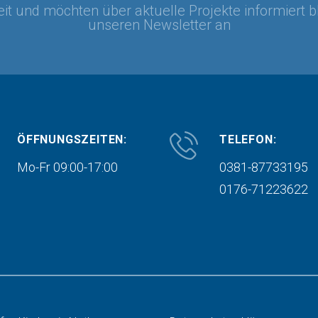
it und möchten über aktuelle Projekte informiert b
unseren Newsletter an
ÖFFNUNGSZEITEN:
TELEFON:
Mo-Fr 09:00-17:00
0381-87733195
0176-71223622