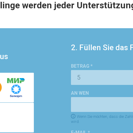
linge werden jeder Unterstützung
2. Füllen Sie das
us
BETRAG *
AN WEN
Wenn Sie möchten, dass die Zah
wird.
E-MAIL *