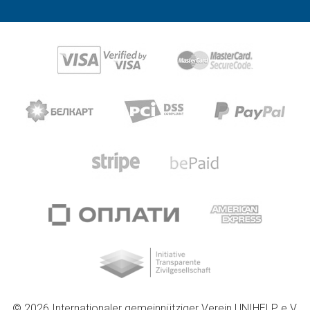
© 2026 Internationaler gemeinnütziger Verein UNIHELP e.V.