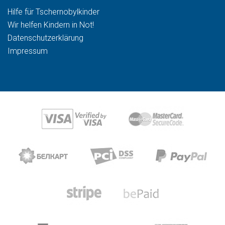
Hilfe für Tschernobylkinder
Wir helfen Kindern in Not!
Datenschutzerklärung
Impressum