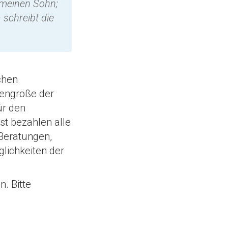
f meinen Sohn;
 schreibt die
chen
sengröße der
ür den
st bezahlen alle
Beratungen,
glichkeiten der
. Bitte