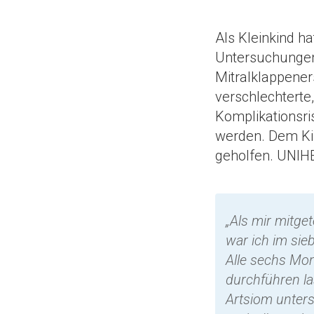
Als Kleinkind h
Untersuchungen,
Mitralklappene
verschlechterte,
Komplikationsri
werden. Dem Ki
geholfen. UNIH
„Als mir mitget
war ich im sie
Alle sechs Mon
durchführen l
Artsiom unters