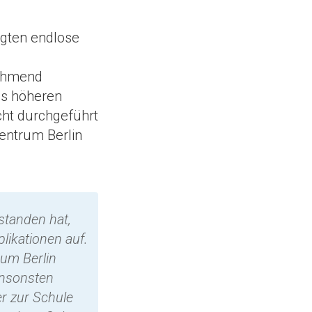
lgten endlose
nehmend
des höheren
cht durchgeführt
ntrum Berlin
rstanden hat,
likationen auf.
rum Berlin
ansonsten
er zur Schule