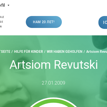
fil
ALE
I
НАМ 20 ЛЕТ!
GE
ON
SEITE
HILFE FÜR KINDER
WIR HABEN GEHOLFEN
Artsiom Revu
Artsiom Revutski
27.01.2009