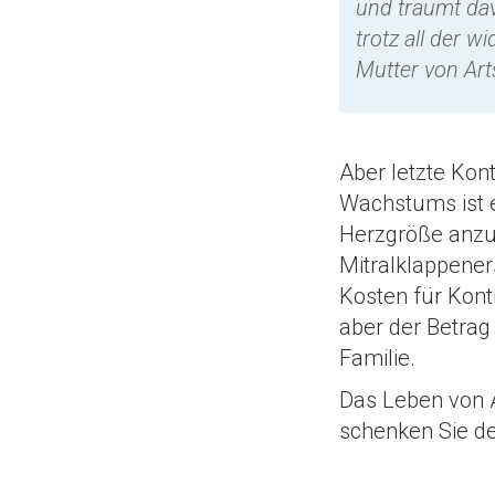
und träumt dav
trotz all der w
Mutter von Art
Aber letzte Kon
Wachstums ist e
Herzgröße anzu
Mitralklappeners
Kosten für Kon
aber der Betrag
Familie.
Das Leben von A
schenken Sie de