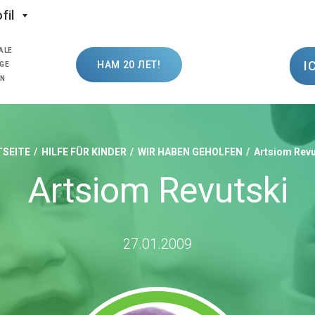
fil
ALE
I
НАМ 20 ЛЕТ!
GE
ON
SEITE
HILFE FÜR KINDER
WIR HABEN GEHOLFEN
Artsiom Revu
Artsiom Revutski
27.01.2009