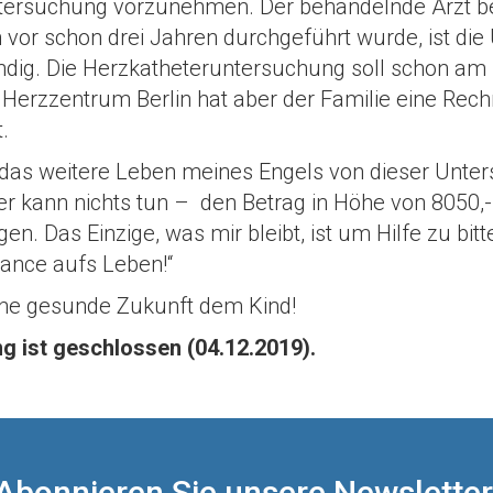
tersuchung vorzunehmen. Der behandelnde Arzt b
n vor schon drei Jahren durchgeführt wurde, ist di
dig. Die Herzkatheteruntersuchung soll schon am
s Herzzentrum Berlin hat aber der Familie eine Rec
.
s das weitere Leben meines Engels von dieser Unte
ber kann nichts tun – den Betrag in Höhe von 8050,-
en. Das Einzige, was mir bleibt, ist um Hilfe zu bit
hance aufs Leben!“
ine gesunde Zukunft dem Kind!
g ist geschlossen (04.12.2019).
Abonnieren Sie unsere Newsletter