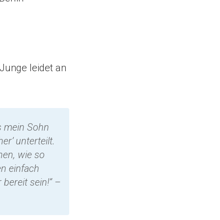
Junge leidet an
ss mein Sohn
r’ unterteilt.
hen, wie so
en einfach
bereit sein!“ –