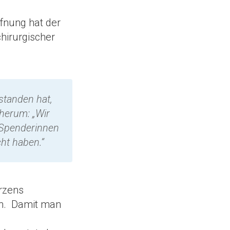
fnung hat der
hirurgischer
rstanden hat,
herum: „Wir
n Spenderinnen
ht haben.“
rzens
en. Damit man