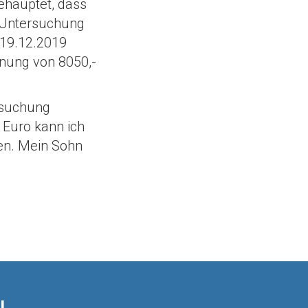
ehauptet, dass
e Untersuchung
 19.12.2019
hnung von 8050,-
rsuchung
 Euro kann ich
ten. Mein Sohn
!