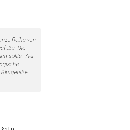
ganze Reihe von
efäße. Die
ch sollte. Ziel
logische
 Blutgefäße
erlin