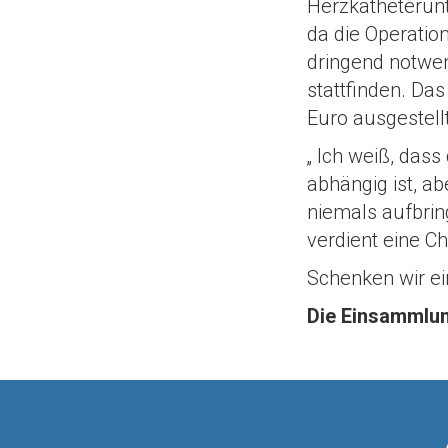
Herzkatheterun
da die Operatio
dringend notwen
stattfinden. Da
Euro ausgestellt
„ Ich weiß, das
abhängig ist, a
niemals aufbring
verdient eine C
Schenken wir e
Die Einsammlun